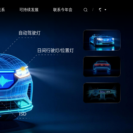
关系
可持续发展
联系今年会
/
露
ESG 战略
产品咨询
自动驾驶灯
理
ESG 评级与奖项
加入今年会
系联络
面向未来的可持续生态
联系方式
日间行驶灯/位置灯
ESG 报告
ISD