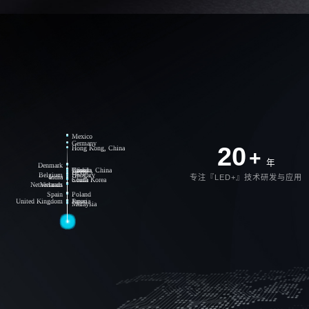
Mexico
Germany
20
Hong Kong, China
+
年
Denmark
USA
Canada
Brazil
Taiwan, China
Egypt
Belgium
Hungary
India
专注『LED+』技术研发与应用
China
South Korea
Netherlands
Vietnam
Spain
Poland
United Kingdom
Russia
Japan
Malaysia