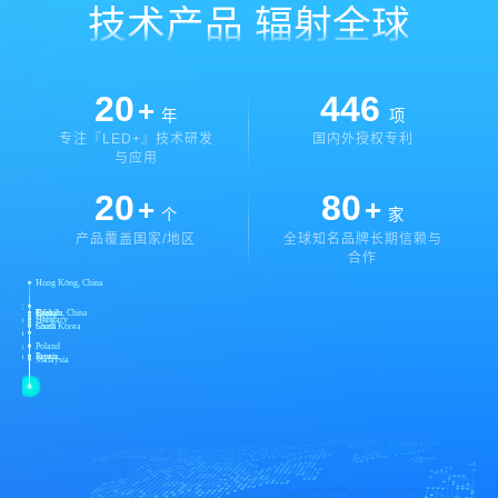
技术产品 辐射全球
20
446
+
年
项
专注『LED+』技术研发
国内外授权专利
与应用
20
80
+
+
个
家
产品覆盖国家/地区
全球知名品牌长期信赖与
合作
Mexico
Germany
Hong Kong, China
nmark
USA
Canada
Brazil
Taiwan, China
Egypt
elgium
Hungary
India
China
South Korea
rlands
ietnam
Spain
Poland
ingdom
Russia
Japan
Malaysia