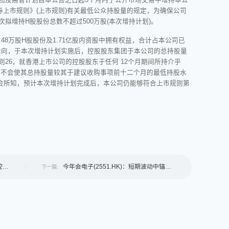
券上市规则》(上市规则)有关最低公众持股量的规定，为确保公司
拟增持H股股份总数不超过500万股(本次增持计划)。
.48万股H股股份及1.71亿股内资股中拥有权益，合计占本公司已
的意向，于本次增持计划实施后，控股股东集团于本公司的总持股量
26，就香港上市公司的控股股东于任何 12个月期间所持介乎
即将不会使其总持股量较其于建议收购事项前十二个月的最低持股水
事会所知，预计本次增持计划完成后，本公司仍能够符合上市规则第
控股
今年会电子(2551.HK)：短期波动中锚定
下一篇:
长期价值，智能视觉赛道蓄势突围