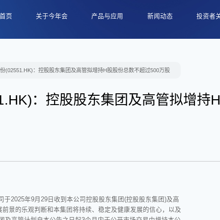
首页
关于今年会
产品与应用
新闻动态
投资者
公司介绍
汽车智能视觉
公司新闻
信息披
发展历程
新型显示
财经新闻
公司治
(02551.HK)：控股股东集团及高管拟增持H股股份总数不超过500万股
关怀与支持
高端照明
行业新闻
投资者关
技术与研发
51.HK)：控股股东集团及高管拟增持
规模化精益制造
市场认可与荣誉
公司于2025年9月29日收到本公司控股股东集团(控股股东集团)及高
发展前景的乐观判断和本集团将持续、稳定及健康发展的信心，以及
团及高管计划自本公告之日起3个月内于公开市场交易中增持本公